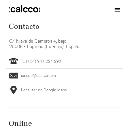
Saltar al contenido
Saltar al menú principal
El registro al que intenta acceder no existe o no está disponible en estos
Actualmente en:
momentos.
Contacto
C/ Nieva de Cameros 4, bajo, 1
26008 - Logroño (La Rioja), España
T.: (+34) 941 224 298
calcco@calcco.com
Localizar en Google Maps
Online