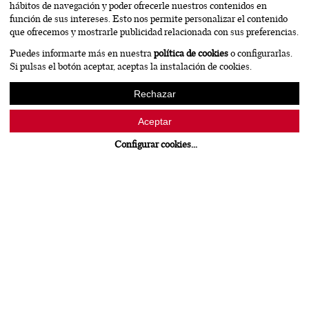
hábitos de navegación y poder ofrecerle nuestros contenidos en
función de sus intereses. Esto nos permite personalizar el contenido
que ofrecemos y mostrarle publicidad relacionada con sus preferencias.
Puedes informarte más en nuestra
política de cookies
o configurarlas.
Si pulsas el botón aceptar, aceptas la instalación de cookies.
Rechazar
Aceptar
Configurar cookies
...
Campaña Villacreces
Campaña Villacreces
CAMPAÑA
FOTOGRAFÍA
Finca Villacreces, además de ser la emblemática bodega del
Grupo Artevino en Ribera del Duero, es un espectacular viñedo
paralelo al río y rodeado de pinos centenarios. Un lugar de
inusitada belleza que era necesaria plasmar en su última