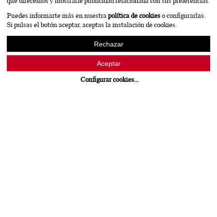
Puedes informarte más en nuestra
política de cookies
o configurarlas.
Si pulsas el botón aceptar, aceptas la instalación de cookies.
Rechazar
Aceptar
Configurar cookies
...
EL RAYO Olarra
Bodegas Olarra
PACKAGING
Un rayo no cae dos veces en el mismo lugar. De la misma
manera que no hay dos añadas iguales, ni dos vendimias
similares, ni dos elaboraciones idénticas. Con esta premisa, con
este concepto, nace EL RAYO Olarra, una nueva creación de la
icónica bodega logroñesa, encabezada ya por la tercera
generación de la familia y muy próxima a cumplir su medio
siglo de vida.