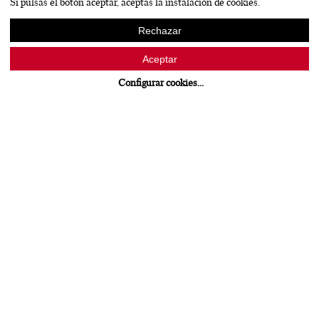
Si pulsas el botón aceptar, aceptas la instalación de cookies.
Rechazar
Aceptar
Configurar cookies
...
Escondite del Ardacho
Tentenublo Wines
PACKAGING
LOGOTIPOS
BRANDING
WEB
El Escondite del Ardacho es un vino singular procedente de
una parcela muy concreta, Finca Abundillano. Inspirándonos
en el nombre del vino (el ardacho es un tipo de lagarto cuyo
hábitat se extiende a los matorrales que crecen alrededor de los
viñedos) apostamos por un packaging de presentación
arriesgada y diferencial: en un primer momento, la botella se
encuentra envuelta en un papel seda verde que oculta la
etiqueta, es decir que "esconde" el ardacho.